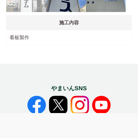
施工内容
看板製作
やまいんSNS
Home
Tel
Mail
やまいんGROUP