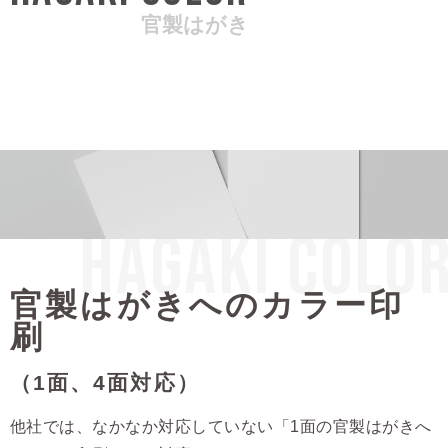
官製はがき
HAGAKI COLO
官製はがきへのカラー印
刷
（1面、4面対応）
他社では、なかなか対応していない「1面の官製はがきへ