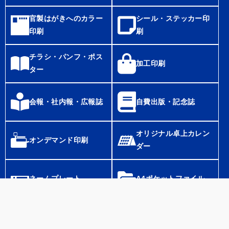
官製はがきへのカラー
シール・ステッカー印
印刷
刷
チラシ・パンフ・ポス
加工印刷
ター
会報・社内報・広報誌
自費出版・記念誌
オリジナル卓上カレン
オンデマンド印刷
ダー
ネームプレート
A4ポケットファイル
Home
Tel
Mail
特色印刷
スタンプ・ネーム印