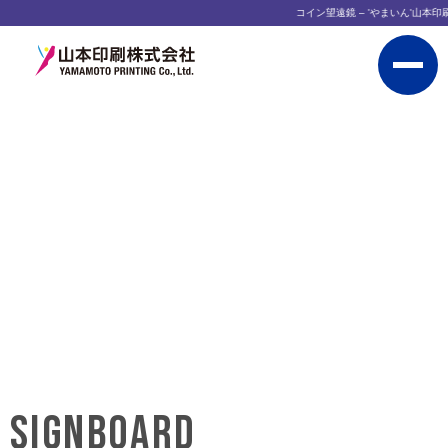
コイン望遠鏡 – 'やまいん'山本印
SIGNBOARD