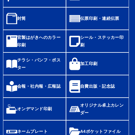
封筒
伝票印刷・連続伝票
官製はがきへのカラー
シール・ステッカー印
印刷
刷
チラシ・パンフ・ポス
加工印刷
ター
会報・社内報・広報誌
自費出版・記念誌
オリジナル卓上カレン
オンデマンド印刷
ダー
ネームプレート
A4ポケットファイル