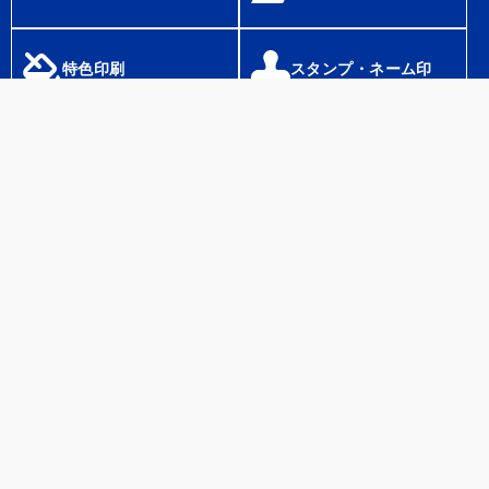
特色印刷
スタンプ・ネーム印
ホームページ作成
シャチハタネーム印
Home
Tel
Mail
やまいんSNS